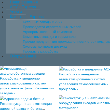
Наши решения
АСУ L-Express
Услуги
Клиенты L-Express
Бетонные заводы и АБЗ
Производства строительных смесей
Агропромышленный комплекс
Цементные заводы и терминалы
Прочие предприятия промышленности строительных
Системы контроля доступа
Проекты в разработке
Оборудование
Разработка и внедрение
Разработка и внедрение
автоматизированных систем
автоматизированных систем
управления технологическими
управления асфальтобетонными
процессами
…
заводами
…
Реконструкция и автоматизация
адресной раздачи бетона
…