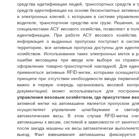
средства идетификации людей, транспортных средств и г
средств идентификации на основе бесконтактных активных 
и электронных ключей, с которыми в системе управлен
водителе, транспортном средстве или грузе. Решения,
специалистами АСУ весового хозяйства, позволяют в пол
идентификации. При работе АСУ весового хозяйства 
информация о выданных пропусках поступает в систе
территорию, все активные пропуска доступны для идент
хозяйством. Использование таких электронных меток в р
ошибки весовщика при вводе или выборе из справо
оформлении товарно-транспортной накладной. Для иден
применяться активные RFID-метки, которыми оснащаетс
принципе при отсутствии необходимости ввода первичной
важно в первую очередь организовать весовой контр
документации) может использоваться для построе
управления весовым хозяйством, где присутствие ве
активной метки на автомашине является пропуском для
осуществляет управление шлагбаумами и свето
автоматические весы. В этом случае RFID-метка сч
автомашины к весам, системой в зависимости от занятос
после заезда машины на весы автоматически выполняетс
выезд. Факт взвешивания автомашины фиксируется