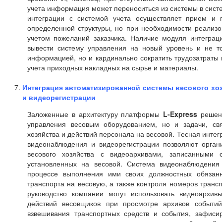
учета информация может переноситься из системы в сист
интеграции с системой учета осуществляет прием и
определенной структуры, но при необходимости реализо
учетом пожеланий заказчика. Наличие модуля интеграци
вывести систему управления на новый уровень и не т
информацией, но и кардинально сократить трудозатраты 
учета приходных накладных на сырье и материалы.
Интеграция автоматизированной системы весового хо
и видеорегистрации
Заложенные в архитектуру платформы
L-Express
решени
управления весовым оборудованием, но и задачи, св
хозяйства и действий персонала на весовой. Тесная инте
видеонаблюдения и видеорегистрации позволяют орган
весового хозяйства с видеоархивами, записанными 
установленных на весовой. Система видеонаблюдения
процессе выполнения ими своих должностных обязанн
транспорта на весовую, а также контроля номеров транс
руководство компании могут использовать видеоархи
действий весовщиков при просмотре архивов событий
взвешивания транспортных средств и события, зафиси