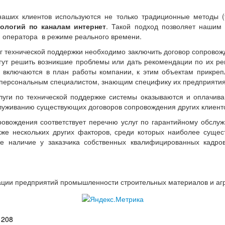
аших клиентов используются не только традиционные методы (
ологий по каналам интернет
. Такой подход позволяет нашим 
я оператора в режиме реального времени.
уг технической поддержки необходимо заключить договор сопрово
огут решить возникшие проблемы или дать рекомендации по их ре
 включаются в план работы компании, к этим объектам прикре
с персональным специалистом, знающим специфику их предприятия
луги по технической поддержке системы оказываются и оплачиваю
служиванию существующих договоров сопровождения других клиент
ровождения соответствует перечню услуг по гарантийному обслу
кже нескольких других факторов, среди которых наиболее сущес
акже наличие у заказчика собственных квалифицированных кадр
зации предприятий промышленности строительных материалов и а
 208