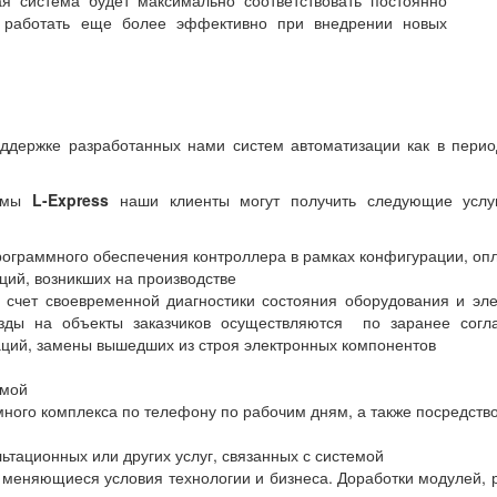
ая система будет максимально соответствовать постоянно
и работать еще более эффективно при внедрении новых
ддержке разработанных нами систем автоматизации как в период
емы
L-Express
наши клиенты могут получить следующие услуг
рограммного обеспечения контроллера в рамках конфигурации, оп
ий, возникших на производстве
счет своевременной диагностики состояния оборудования и элек
зды на объекты заказчиков осуществляются по заранее согла
аций, замены вышедших из строя электронных компонентов
емой
ного комплекса по телефону по рабочим дням, а также посредств
ьтационных или других услуг, связанных с системой
 меняющиеся условия технологии и бизнеса. Доработки модулей, 