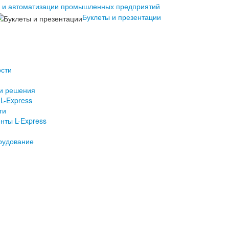
Буклеты и презентации
сти
и решения
L-Express
ги
нты L-Express
рудование