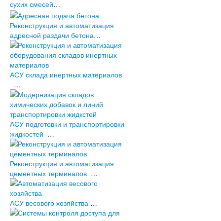
Архив новостей (2003-2010)
сухих смесей
…
Бетонные заводы и АБЗ
Производства строительных смесей
Реконструкция и автоматизация
Агропромышленный комплекс
адресной раздачи бетона
…
Цементные заводы и терминалы
Прочие предприятия
промышленности строительных
материалов
АСУ склада инертных материалов
Системы контроля доступа
…
Проекты в разработке
Оборудование
АСУ подготовки и транспортировки
жидкостей
…
Реконструкция и автоматизация
цементных терминалов
…
АСУ весового хозяйства
…