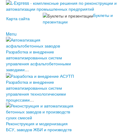
Буклеты и
Карта сайта
презентации
Menu
О компании
История проекта L-Express
Разработка и внедрение
Наши контакты
Новости
автоматизированных систем
2023
управления асфальтобетонными
2022
Наши
заводами
…
2021
решения
2020
АСУ L-
2019
Express
Разработка и внедрение
2018
Услуги
автоматизированных систем
2017
Клиенты L-
управления технологическими
2016
Express
процессами
…
2015
2014
2013
2012
Реконструкция и модернизация
2011
БСУ, заводов ЖБИ и производств