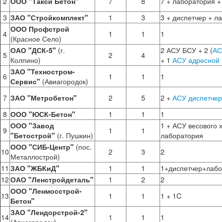
2
ООО "Такси Бетон"
7
8
7 + лаборатория +
3
ЗАО "Стройкомплект"
1
3
3 + диспетчер + л
ООО Профстрой
4
1
1
1
(Красное Село)
ОАО "ДСК-5"
(г.
2 АСУ БСУ + 2 (
АС
5
2
4
Колпино)
+ 1
АСУ адресной 
ЗАО "Техностром-
6
1
1
1
Сервис"
(Авиагородок)
7
ЗАО "Метробетон"
2
5
2 +
АСУ диспетчер
8
ООО "ЮСК-Бетон"
1
1
1
ООО "Завод
1 + АСУ весового 
9
1
1
"Бетострой"
(г. Пушкин)
лаборатория
ООО "СИБ-Центр"
(пос.
10
2
3
2
Металлострой)
11
ЗАО "ЖБКиД"
1
1
1+диспетчер+лабо
12
ОАО "Ленстройдеталь"
1
2
2
ООО "Ленмосстрой-
13
1
1
1 + 1C
Бетон"
ЗАО "Лендорстрой-2"
14
1
1
1