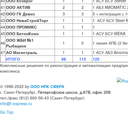
40
ООО Козерог
1
1
1 АСУ БСУ Stetter
41
ООО АКТИВ
2
2
1 АБЗ AMOMATIC 2
42
ООО ГК Девиз
3
3
3 + интеграция с 
43
ООО НеваСтройТорг
1
1
1 АСУ БСУ Steel 
44
ООО ПРОМИКС
1
1
1
45
ООО БетонКоин
1
1
1 АСУ БСУ MEKA
ООО ЖБИ №1
46
1
0
1 линия АПБ (2 бе
Рыбацкое
47
АО Магистраль
1
1
1 АСУ АБЗ Amomat
ИТОГО
98
115
125
Комплексные решения по реконструкции и автоматизации предпр
комплекса
© 1998-2022 by
ООО НПК СФЕРА
г. Санкт-Петерубрг,
Петергофское шоссе, д.67В, офис 208
тел./факс (812) 660-56-43 (Санкт-Петербург)
info@l-express.ru
Go Top