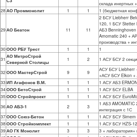
СЗ
склада инертных 
28
АО Проммонолит
1
1
1 (бюджетная кон
2 БСУ Liebherr Be
120, 1 БСУ Stette
29
АО Беатон
11
11
АБЗ Benninghoven
Amomatic 240 + А
производства + ин
30
ООО РБУ Трест
1
1
1
АО МетроСтрой
31
1
2
1 АСУ БСУ 2 секц
Северной Столицы
АСУ БСУ Liebherr
32
ООО МастерСтрой
9
9
+АСУ БСУ Elkon +
33
ИП Агафонов В.М.
1
1
1 АСУ АБЗ ERMO
34
ООО БетоСтрой
1
1
1 АСУ БСУ ELBA
35
ООО Стройпроект
1
1
1 АСУ БСУ EuroMi
1 АБЗ AMOMATIC 2
36
АО АБЗ-1
2
3
интеграция с 1С
37
ООО Союз-Бетон
1
1
1 АСУ БСУ Simem 
38
ООО Стройкомплект
1
1
1 АСУ БСУ HZS-12
39
АО ГК Монолит
3
3
3 + лаборатория+ 