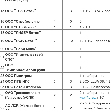
(Авиагородок)
15
ООО "ТСК-Бетон"
3
3
3 + 1С + 3 АСУ ве
16
ООО "СтройАльянс"
1
0
0
17
ООО "СТК Девиз"
1
1
1 + 1С
18
ООО "ЛИДЕР Бетон"
1
1
1
19
ООО "ЛСР. Бетон"
7
10
10 + 1С + лаборат
20
ООО "Норд Микс"
1
1
1
ООО "Инжтрансстрой-
21
1
1
1
СПб"
ООО
22
1
1
1
"ИмпериалСтройГрупп"
23
ООО Пилигрим
1
1
1 + лаборатория
24
ООО ПТБ ИПС
3
3
2 БСУ ELBA 38, 
25
ООО БетонЭкспресс
3
3
3 + АСУ автовесов
ОАО Транскомплект
2 + лаборатория 
26
2
2
(Главстрой-СПб)
хозяйства
+ 1С
2 + 2 АСУ адресно
АО ЛСР. Железобетон-
27
1
2
стрелка, 1 бетоно