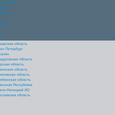
ных смесей
лекс
миналы
ельных
па
марская область
нкт-Петербург
халин
ердловская область
рская область
менская область
яновская область
лябинская область
ченская Республика
ало-Ненецкий АО
ославская область