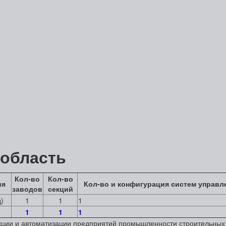
 область
Кол-во
Кол-во
ия
Кол-во и конфигурация систем управл
заводов
секций
д)
1
1
1
1
1
1
кции и автоматизации предприятий промышленности строительны