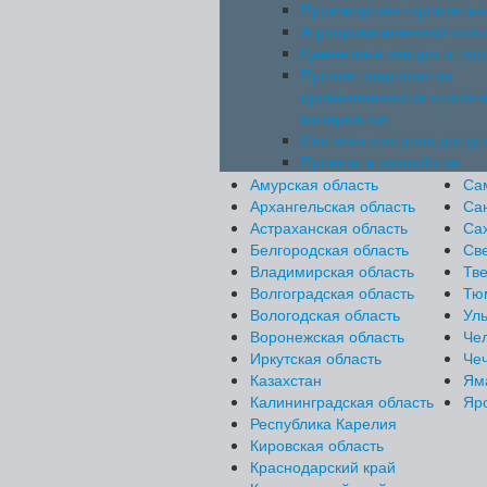
Производства строитель
Агропромышленный комп
Цементные заводы и тер
Прочие предприятия
промышленности строит
материалов
Системы контроля досту
Проекты в разработке
Амурская область
Са
Архангельская область
Са
Астраханская область
Са
Белгородская область
Св
Владимирская область
Тве
Волгоградская область
Тю
Вологодская область
Уль
Воронежская область
Че
Иркутская область
Че
Казахстан
Ям
Калининградская область
Яр
Республика Карелия
Кировская область
Краснодарский край