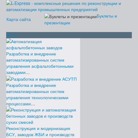
Буклеты и
Карта сайта
презентации
Menu
О компании
История проекта L-Express
Разработка и внедрение
Наши контакты
Новости
автоматизированных систем
2023
управления асфальтобетонными
2022
Наши
заводами
…
2021
решения
2020
АСУ L-
2019
Express
Разработка и внедрение
2018
Услуги
автоматизированных систем
2017
Клиенты L-
управления технологическими
2016
Express
процессами
…
2015
2014
2013
2012
Реконструкция и модернизация
2011
БСУ, заводов ЖБИ и производств