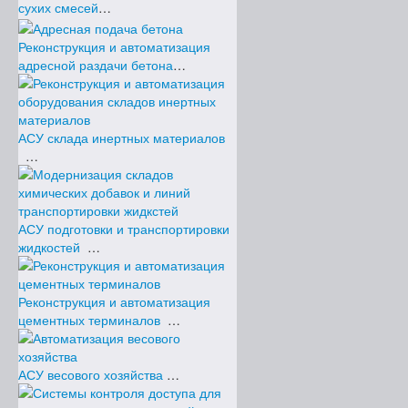
Архив новостей (2003-2010)
сухих смесей
…
Бетонные заводы и АБЗ
Производства строительных смесей
Реконструкция и автоматизация
Агропромышленный комплекс
адресной раздачи бетона
…
Цементные заводы и терминалы
Прочие предприятия
промышленности строительных
материалов
АСУ склада инертных материалов
Системы контроля доступа
…
Проекты в разработке
Оборудование
АСУ подготовки и транспортировки
жидкостей
…
Реконструкция и автоматизация
цементных терминалов
…
АСУ весового хозяйства
…