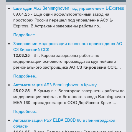
Еще один АБЗ Benninghoven под управлением L-Express
09.04.25 - Еще один асфальтобетонный завод на
просторах России перешел под управление АСУ L-
Express. В Астрахани завершены работы по...
Подробнее...
Завершение модернизации основного производства АО
СЗ Кировский ССК
12.03.25
- В г. Кирове завершены работы по
модернизации основного производства крупнейшего
регионального застройщика
АО СЗ Кировский ССК
....
Подробнее...
Автоматизация АБЗ Benninghoven в Крыму
25.02.25
- В Крыму в г. Белогорске завершены работы по
модернизации асфальто-бетонного завода Benninghoven
MBA 160, принадлежащего ООО ДорИнвест-Крым....
Подробнее...
Автоматизация РБУ ELBA EBCD 60 в Ленинградской
области
14.01.25
- В пос. Большие Колпаны Гатчинского района