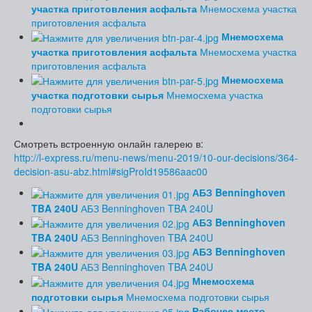
участка приготовления асфальта
Мнемосхема участка
приготовления асфальта
Мнемосхема
участка приготовления асфальта
Мнемосхема участка
приготовления асфальта
Мнемосхема
участка подготовки сырья
Мнемосхема участка
подготовки сырья
Смотреть встроенную онлайн галерею в:
http://l-express.ru/menu-news/menu-2019/10-our-decisions/364-
decision-asu-abz.html#sigProId19586aac00
АБЗ Benninghoven
TBA 240U
АБЗ Benninghoven TBA 240U
АБЗ Benninghoven
TBA 240U
АБЗ Benninghoven TBA 240U
АБЗ Benninghoven
TBA 240U
АБЗ Benninghoven TBA 240U
Мнемосхема
подготовки сырья
Мнемосхема подготовки сырья
Рабочее место