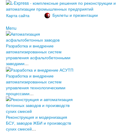
Буклеты и презентации
Карта сайта
Menu
О компании
История проекта L-Express
Разработка и внедрение
Наши контакты
Новости
автоматизированных систем
2023
управления асфальтобетонными
2022
Наши
заводами
…
2021
решения
2020
АСУ L-
2019
Express
Разработка и внедрение
2018
Услуги
автоматизированных систем
2017
Клиенты L-
управления технологическими
2016
Express
процессами
…
2015
2014
2013
2012
Реконструкция и модернизация
2011
БСУ, заводов ЖБИ и производств
Архив новостей (2003-2010)
сухих смесей
…