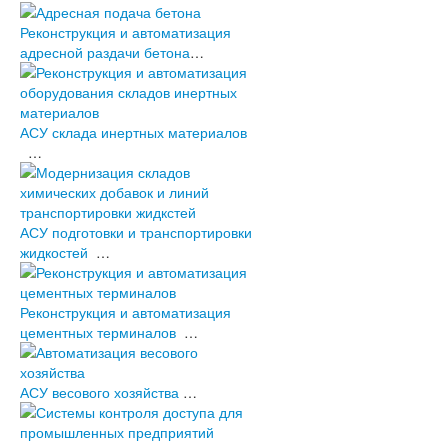
Бетонные заводы и АБЗ
Производства строительных смесей
Реконструкция и автоматизация
Агропромышленный комплекс
адресной раздачи бетона
…
Цементные заводы и терминалы
Прочие предприятия
промышленности строительных
материалов
АСУ склада инертных материалов
Системы контроля доступа
…
Проекты в разработке
Оборудование
АСУ подготовки и транспортировки
жидкостей
…
Реконструкция и автоматизация
цементных терминалов
…
АСУ весового хозяйства
…