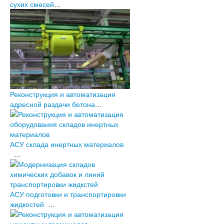
Архив новостей (2003-2010)
сухих смесей
…
Бетонные заводы и АБЗ
Производства строительных смесей
Агропромышленный комплекс
Цементные заводы и терминалы
Прочие предприятия
промышленности строительных
материалов
Системы контроля доступа
Проекты в разработке
Реконструкция и автоматизация
Оборудование
адресной раздачи бетона
…
АСУ склада инертных материалов
…
АСУ подготовки и транспортировки
жидкостей
…