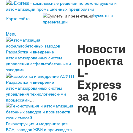
Буклеты и
Карта сайта
презентации
Menu
О компании
Новости
История проекта L-Express
Разработка и внедрение
Наши контакты
Новости
проекта
автоматизированных систем
2023
управления асфальтобетонными
2022
Наши
L-
заводами
…
2021
решения
2020
АСУ L-
Express
2019
Express
Разработка и внедрение
2018
Услуги
автоматизированных систем
за 2016
2017
Клиенты L-
управления технологическими
2016
Express
процессами
…
год
2015
2014
2013
2012
Реконструкция и модернизация
2011
БСУ, заводов ЖБИ и производств