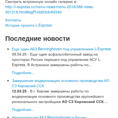
Смотреть встроенную онлайн галерею в:
http://l-express.ru/menu-news/menu-2018/386-news-
301218.html#sigProId23cb4fd340
Контакты
История проекта L-Express
Последние новости
Еще один АБЗ Benninghoven под управлением L-Express
09.04.25 - Еще один асфальтобетонный завод на
просторах России перешел под управление АСУ L-
Express. В Астрахани завершены работы по...
Подробнее...
Завершение модернизации основного производства АО
СЗ Кировский ССК
12.03.25
- В г. Кирове завершены работы по
модернизации основного производства крупнейшего
регионального застройщика
АО СЗ Кировский ССК
....
Подробнее...
Автоматизация АБЗ Benninghoven в Крыму