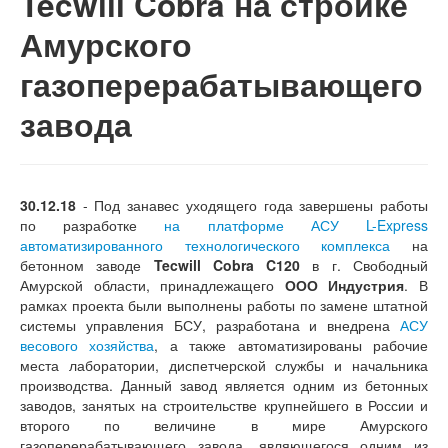
Tecwill Cobra на стройке
Амурского
газоперерабатывающего
завода
30.12.18
- Под занавес уходящего года завершены работы
по разработке
на платформе АСУ L-Express
автоматизированного технологического комплекса
на
бетонном заводе
Tecwill Cobra C120
в г. Свободный
Амурской области, принадлежащего
ООО Индустрия
. В
рамках проекта были выполнены работы по замене штатной
системы управления БСУ, разработана и внедрена
АСУ
весового хозяйства
, а также автоматизированы рабочие
места лаборатории, диспетчерской службы и начальника
производства. Данный завод является одним из бетонных
заводов, занятых на строительстве крупнейшего в России и
второго по величине в мире Амурского
газоперерабатывающего завода, являющегося одним из