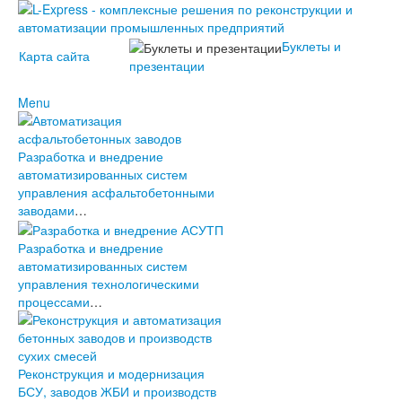
Буклеты и
Карта сайта
презентации
Menu
О компании
История проекта L-Express
Разработка и внедрение
Наши контакты
Новости
автоматизированных систем
2023
управления асфальтобетонными
2022
Наши
заводами
…
2021
решения
2020
АСУ L-
2019
Express
Разработка и внедрение
2018
Услуги
автоматизированных систем
2017
Клиенты L-
управления технологическими
2016
Express
процессами
…
2015
2014
2013
2012
Реконструкция и модернизация
2011
БСУ, заводов ЖБИ и производств