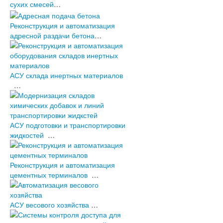
Архив новостей (2003-2010)
сухих смесей
…
Бетонные заводы и АБЗ
Производства строительных смесей
Реконструкция и автоматизация
Агропромышленный комплекс
адресной раздачи бетона
…
Цементные заводы и терминалы
Прочие предприятия
промышленности строительных
материалов
АСУ склада инертных материалов
Системы контроля доступа
…
Проекты в разработке
Оборудование
АСУ подготовки и транспортировки
жидкостей
…
Реконструкция и автоматизация
цементных терминалов
…
АСУ весового хозяйства
…