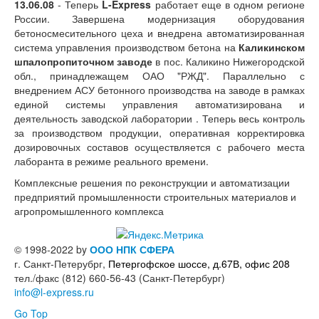
13.06.08
- Теперь
Архив новостей (2003-2010)
L-Express
работает еще в одном регионе
России. Завершена модернизация оборудования
Бетонные заводы и АБЗ
бетоносмесительного цеха и внедрена автоматизированная
Производства строительных смесей
система управления производством бетона на
Агропромышленный комплекс
Каликинском
шпалопропиточном заводе
Цементные заводы и терминалы
в пос. Каликино Нижегородской
обл., принадлежащем ОАО "РЖД". Параллельно с
Прочие предприятия
внедрением АСУ бетонного производства на заводе в рамках
промышленности строительных
единой системы управления автоматизирована и
материалов
деятельность заводской лаборатории . Теперь весь контроль
Системы контроля доступа
за производством продукции, оперативная корректировка
Проекты в разработке
дозировочных составов осуществляется с рабочего места
Оборудование
лаборанта в режиме реального времени.
Комплексные решения по реконструкции и автоматизации
предприятий промышленности строительных материалов и
агропромышленного комплекса
© 1998-2022 by
ООО НПК СФЕРА
г. Санкт-Петерубрг,
Петергофское шоссе, д.67В, офис 208
тел./факс (812) 660-56-43 (Санкт-Петербург)
info@l-express.ru
Go Top