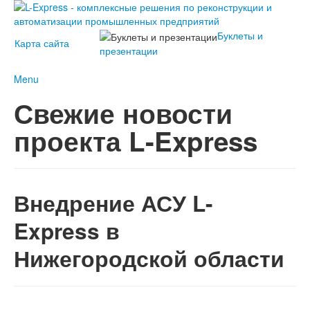
Буклеты и
Карта сайта
презентации
Menu
О компании
Свежие новости
История проекта L-Express
Наши контакты
Новости
проекта L-Express
2023
2022
Наши
2021
решения
2020
АСУ L-
2019
Express
Внедрение АСУ L-
2018
Услуги
2017
Клиенты L-
Express в
2016
Express
2015
Нижегородской области
2014
2013
2012
2011