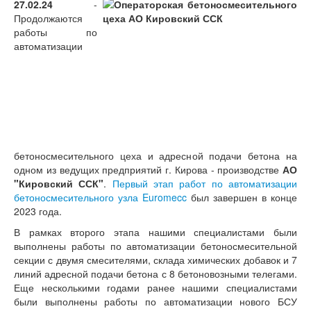
27.02.24
-
Архив новостей (2003-2010)
Продолжаются
Бетонные заводы и АБЗ
работы по
Производства строительных смесей
автоматизации
Агропромышленный комплекс
Цементные заводы и терминалы
Прочие предприятия
промышленности строительных
материалов
Системы контроля доступа
Проекты в разработке
Оборудование
бетоносмесительного цеха и адресной подачи бетона на
одном из ведущих предприятий г. Кирова - производстве
АО
"Кировский ССК"
.
Первый этап работ по автоматизации
бетоносмесительного узла Euromecc
был завершен в конце
2023 года.
В рамках второго этапа нашими специалистами были
выполнены работы по автоматизации бетоносмесительной
секции с двумя смесителями, склада химических добавок и 7
линий адресной подачи бетона с 8 бетоновозными телегами.
Еще несколькими годами ранее нашими специалистами
были выполнены работы по автоматизации нового БСУ