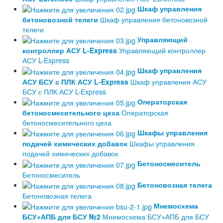
Шкаф управления
бетоновозной телеги
Шкаф управления бетоновозной
телеги
Управляющий
контроллер АСУ L-Express
Управляющий контроллер
АСУ L-Express
Шкаф управления
АСУ БСУ с ПЛК АСУ L-Express
Шкаф управления АСУ
БСУ с ПЛК АСУ L-Express
Операторская
бетоносмесительного цеха
Операторская
бетоносмесительного цеха
Шкафы управления
подачей химических добавок
Шкафы управления
подачей химических добавок
Бетоносмеситель
Бетоносмеситель
Бетоновозная телега
Бетоновозная телега
Мнемосхема
БСУ+АПБ для БСУ №2
Мнемосхема БСУ+АПБ для БСУ