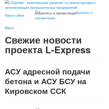
Буклеты и
Карта сайта
презентации
Menu
О компании
Свежие новости
История проекта L-Express
Наши контакты
Новости
проекта L-Express
2023
2022
Наши
2021
решения
2020
АСУ L-
2019
Express
АСУ адресной подачи
2018
Услуги
2017
Клиенты L-
бетона и АСУ БСУ на
2016
Express
2015
Кировском ССК
2014
2013
2012
2011