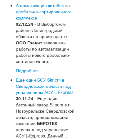
Автоматизация китайского
дробильно-сортировочного
комплекса
02.12.24
- В Выборгском
районе Ленинградской
области на производстве
ООО Гранит
завершены
работы по автоматизации
работы нового дробильно-
сортировочного...
Подробнее...
Еще один БСУ Simem в
Свердловской области под
управлением АСУ L-Express
30.11.24
- Еще один
бетонный завод Simem в г.
Новоуральске Свердловской
области, принадлежащий
компании
БЕРОТЕК
,
перешел под управление
АСУ L-Express. Данный...