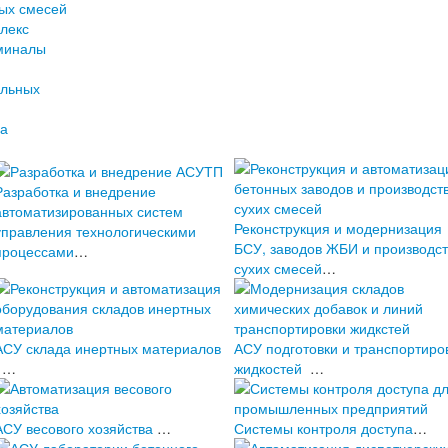
ных смесей
лекс
миналы
ельных
па
Разработка и внедрение
автоматизированных систем
Реконструкция и модернизация
управления технологическими
БСУ, заводов ЖБИ и производст
процессами
…
сухих смесей
…
АСУ склада инертных материалов
АСУ подготовки и транспортиро
…
жидкостей
…
АСУ весового хозяйства
…
Системы контроля доступа
…