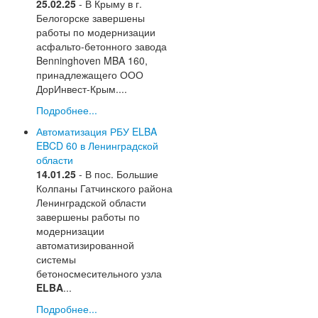
25.02.25
- В Крыму в г.
Белогорске завершены
работы по модернизации
асфальто-бетонного завода
Benninghoven MBA 160,
принадлежащего ООО
ДорИнвест-Крым....
Подробнее...
Автоматизация РБУ ELBA
EBCD 60 в Ленинградской
области
14.01.25
- В пос. Большие
Колпаны Гатчинского района
Ленинградской области
завершены работы по
модернизации
автоматизированной
системы
бетоносмесительного узла
ELBA
...
Подробнее...